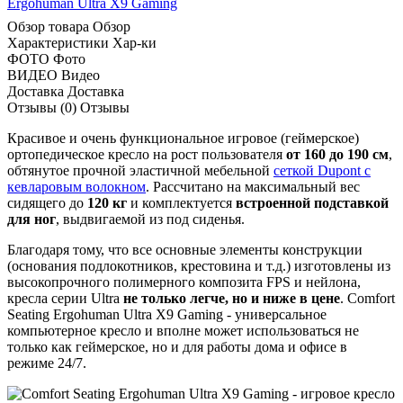
Ergohuman Ultra X9 Gaming
Обзор товара
Обзор
Характеристики
Хар-ки
ФОТО
Фото
ВИДЕО
Видео
Доставка
Доставка
Отзывы (0)
Отзывы
Красивое и очень функциональное игровое (геймерское)
ортопедическое кресло на рост пользователя
от 160 до 190 см
,
обтянутое прочной эластичной мебельной
сеткой Dupont с
кевларовым волокном
. Рассчитано на максимальный вес
сидящего до
120 кг
и комплектуется
встроенной подставкой
для ног
, выдвигаемой из под сиденья.
Благодаря тому, что все основные элементы конструкции
(основания подлокотников, крестовина и т.д.) изготовлены из
высокопрочного полимерного композита FPS и нейлона,
кресла серии Ultra
не только легче, но и ниже в цене
. Comfort
Seating Ergohuman Ultra X9 Gaming - универсальное
компьютерное кресло и вполне может использоваться не
только как геймерское, но и для работы дома и офисе в
режиме 24/7.