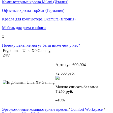
Компьютерные кресла Milani (Италия)
Офисные кресла TopStar (Германия)
Кресла для компьютера Okamura (Япония)
Мебель для дома и офиса
x
Почему цены не могут быть ниже чем у нас?
Ergohuman Ultra X9 Gaming
24/7
Артикул:
600-904
72 500
руб.
Можно списать баллами
7 250 руб.
–10%
Эргономичные компьютерные кресла
/
Comfort Workspace
/