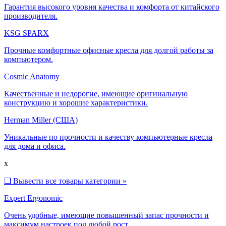
Гарантия высокого уровня качества и комфорта от китайского
производителя.
KSG SPARX
Прочные комфортные офисные кресла для долгой работы за
компьютером.
Cosmic Anatomy
Качественные и недорогие, имеющие оригинальную
конструкцию и хорошие характеристики.
Herman Miller (США)
Уникальные по прочности и качеству компьютерные кресла
для дома и офиса.
x
❑
Вывести все товары категории »
Expert Ergonomic
Очень удобные, имеющие повышенный запас прочности и
максимум настроек под любой рост.