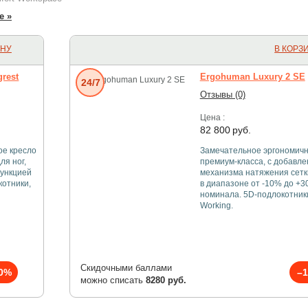
е »
ИНУ
В КОРЗ
grest
Ergohuman Luxury 2 SE
24/7
Отзывы (0)
Цена :
82 800
руб.
ое кресло
Замечательное эргономичн
ля ног,
премиум-класса, с добавл
функцией
механизма натяжения сетк
котники,
в диапазоне от -10% до +3
номинала. 5D-подлокотники
Working.
Скидочными баллами
0%
–
можно списать
8280 руб.