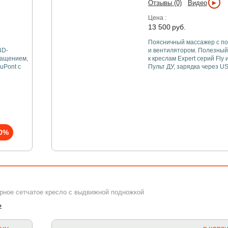
►
Отзывы (0)
Видео
Цена :
13 500
руб.
Поясничный массажер с п
4D-
и вентилятором. Полезный
ращением,
к креслам Expert серий Fly и
uPont с
Пульт ДУ, зарядка через US
0%
ерное сетчатое кресло с выдвижной подножкой
»