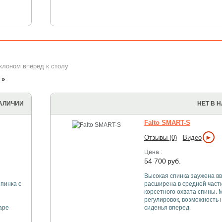
клоном вперед к столу
 »
НАЛИЧИИ
НЕТ В 
Falto SMART-S
►
Отзывы (0)
Видео
Цена :
54 700
руб.
Высокая спинка заужена вв
Спинка с
расширена в средней части
корсетного охвата спины. 
регулировок, возможность 
ape
сиденья вперед.