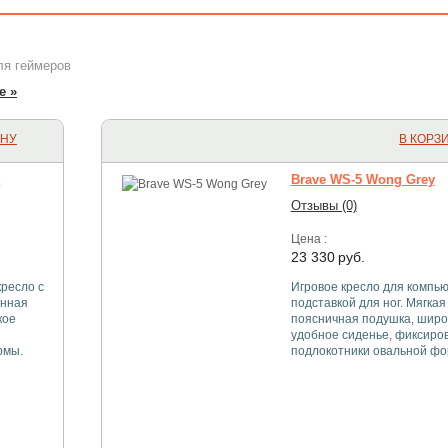
ля геймеров
е »
ИНУ
В КОРЗ
k
Brave WS-5 Wong Grey
Отзывы (0)
Цена :
23 330
руб.
ресло с
Игровое кресло для компью
ённая
подставкой для ног. Мягкая
кое
поясничная подушка, широ
удобное сиденье, фиксиро
рмы.
подлокотники овальной фо