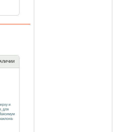
НАЛИЧИИ
ерху и
, для
Максимум
наклона