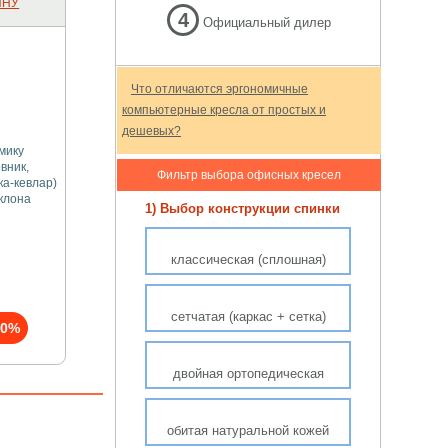
ИНУ
4
Официальный дилер
Что отличаются эргономичные
компьютерные кресла от простых и
дешевых?
мику
вник,
Фильтр выбора офисных кресел
ка-кевлар)
клона
1) Выбор конструкции спинки
классическая (сплошная)
сетчатая (каркас + сетка)
10%
двойная ортопедическая
обитая натуральной кожей