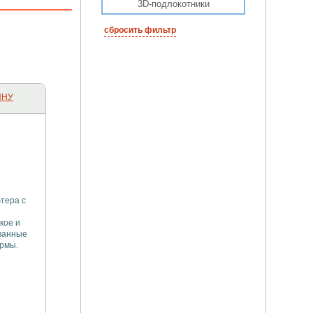
3D-подлокотники
сбросить фильтр
ИНУ
тера с
кое и
ванные
рмы.