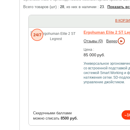
Всего товаров (шт) :
28
, из них в наличии :
23
.
Показать вс
В КОРЗ
Ergohuman Elite 2 ST Le
24/7
►
Отзывы (0)
Видео
Цена :
85 000
руб.
Универсальное эргономичн
со встроенной подставкой д
системой Smart Working и 
натяжения сетки. 5D-подло
управление джойстиком.
Скидочными баллами
–1
можно списать
8500 руб.