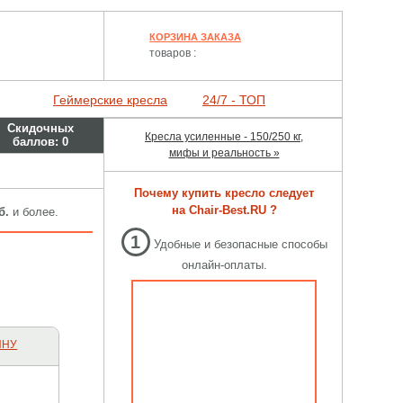
КОРЗИНА ЗАКАЗА
товаров :
Геймерские кресла
24/7 - ТОП
Скидочных
Кресла усиленные - 150/250 кг,
баллов:
0
мифы и реальность »
Почему купить кресло следует
на Chair-Best.RU ?
б.
и более.
1
Удобные и безопасные способы
онлайн-оплаты.
ИНУ