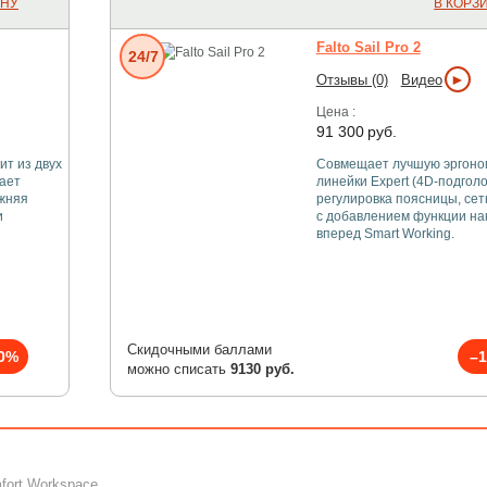
ИНУ
В КОРЗ
Falto Sail Pro 2
24/7
►
Отзывы (0)
Видео
Цена :
91 300
руб.
ит из двух
Совмещает лучшую эргоно
вает
линейки Expert (4D-подголо
ижняя
регулировка поясницы, сет
и
с добавлением функции на
вперед Smart Working.
Скидочными баллами
0%
–
можно списать
9130 руб.
fort Workspace