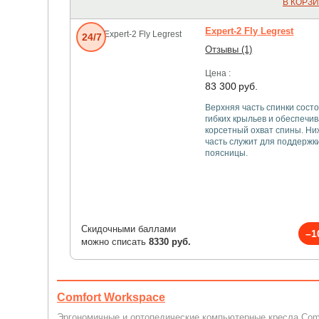
В КОРЗ
Expert-2 Fly Legrest
24/7
Отзывы (1)
Цена :
83 300
руб.
Верхняя часть спинки состо
гибких крыльев и обеспечи
корсетный охват спины. Н
часть служит для поддержк
поясницы.
Скидочными баллами
–1
можно списать
8330 руб.
Comfort Workspace
Эргономичные и ортопедические компьютерные кресла Com