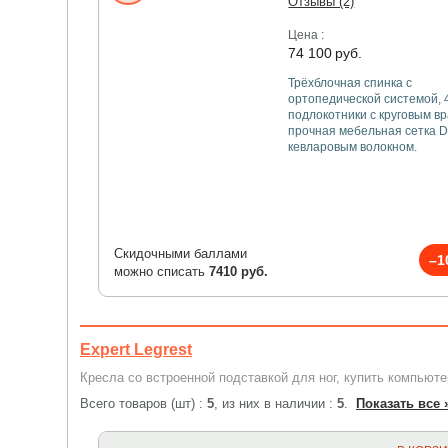
Отзывы (2)
Цена :
74 100
руб.
Трёхблочная спинка с
ортопедической системой, 
подлокотники с круговым в
прочная мебельная сетка D
кевларовым волокном.
Скидочными баллами
–1
можно списать
7410 руб.
Expert Legrest
Кресла со встроенной подставкой для ног, купить компьют
Всего товаров (шт) :
5
, из них в наличии :
5
.
Показать все 