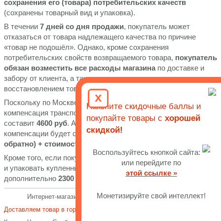
сохранения его (товара) потребительских качеств
(сохранены товарный вид и упаковка).
В течении
7 дней со дня продажи
, покупатель может
отказаться от товара надлежащего качества по причине
«товар не подошёл». Однако, кроме сохранения
потребительских свойств возвращаемого товара,
покупатель
обязан возместить все расходы магазина
по доставке и
забору от клиента, а также возможные расходы связанные с
восстановлением товарного вида.
x
Поскольку по Москве, мы доставляем товары бесплатно, то
Накопите скидочные баллы и
компенсация транспортных расходов (туда и обратно)
покупайте товары с
хорошей
составит
4600 руб
. А для покупателей из регионов РФ, сумма
скидкой!
компенсации будет составлять
4600 руб (до ТК в Москве и
обратно) + стоимость услуг ТК
.
Воспользуйтесь кнопкой сайта:
Кроме того, если покупатель при возврате не смог разобрать
или перейдите по
и упаковать купленный предмет мебели, с него взимается
этой ссылке »
дополнительно
2300 руб
за разборку.
Монетизируйте свой интеллект!
Интернет-магазин Эргономика и мебель (Chair-Best.RU)
Доставляем товар в города
Кировской области
: