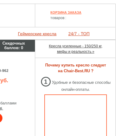
КОРЗИНА ЗАКАЗА
товаров :
Геймерские кресла
24/7 - ТОП
Скидочных
Кресла усиленные - 150/250 кг,
баллов:
0
мифы и реальность »
Почему купить кресло следует
0-962
на Chair-Best.RU ?
уб.
1
Удобные и безопасные способы
онлайн-оплаты.
 баллами
б.