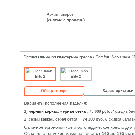
Архив товаров
(снятые с продажи)
Эргономичные компьютерные кресла
/
Comfort Workspace
/
Характеристики
Обзор товара
Варианты исполнения изделия:
1)
черный каркас, черная сетка
:
73 000 руб.
// скидка б
2)
серый каркас, серая сетка»
:
74 200 руб.
// скидка балл
Отличное эргономичное и ортопедическое кресло для р
Оснащено регулировками под рост
от 165 до 195 см
и