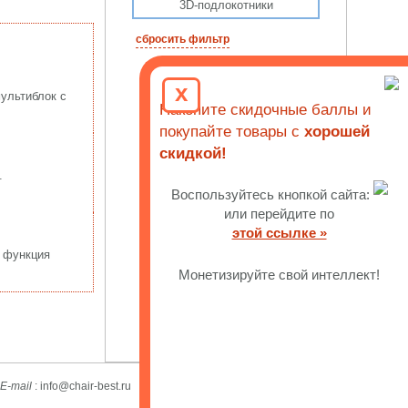
3D-подлокотники
сбросить фильтр
x
мультиблок с
Накопите скидочные баллы и
покупайте товары с
хорошей
скидкой!
.
Воспользуйтесь кнопкой сайта:
или перейдите по
этой ссылке »
, функция
Монетизируйте свой интеллект!
E-mail
: info@chair-best.ru