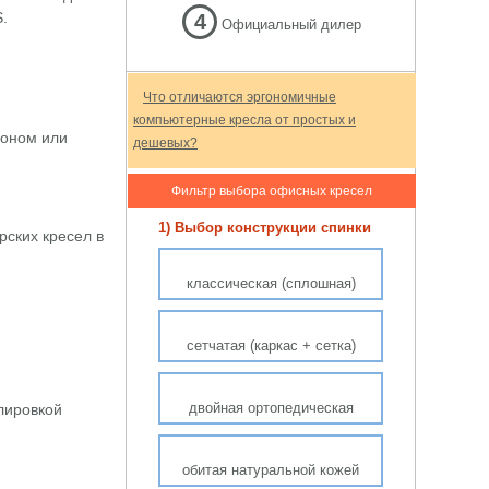
.
4
Официальный дилер
Что отличаются эргономичные
компьютерные кресла от простых и
фоном или
дешевых?
Фильтр выбора офисных кресел
1) Выбор конструкции спинки
рских кресел в
классическая (сплошная)
сетчатая (каркас + сетка)
двойная ортопедическая
улировкой
обитая натуральной кожей