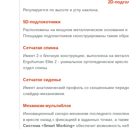
2D-подго
Регулируется по высоте и углу наклона.
5D-подлокотники
Расположены на мощном металлическом основании и рег
Площадки подлокотников сконструированы таким образ
Сетчатая спинка
Имеет 2-х блочную конструкцию, выполнена на металли
Ergohuman Elite 2 - уникальное ортопедическое кресло
отдел спины.
Сетчатое сиденье
Имеет анатомический профиль со скошенными передни
слайдер-механизмом.
Механизм-мультиблок
Инновационный синхро-механизм последнего поколени
в кресле назад с фиксацией в заданных точках, а такж
Система «Smart Working»
обеспечит возможность небо