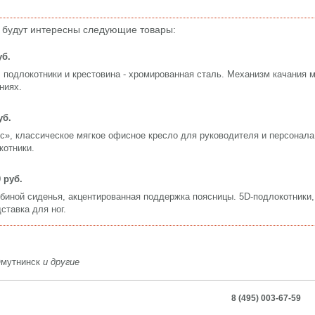
 будут интересны следующие товары:
уб.
 подлокотники и крестовина - хромированная сталь. Механизм качания 
ниях.
уб.
с», классическое мягкое офисное кресло для руководителя и персонала
котники.
0 руб.
биной сиденья, акцентированная поддержка поясницы. 5D-подлокотники
ставка для ног.
Омутнинск
и другие
8 (495) 003-67-59