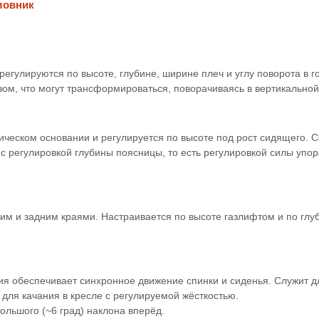
ловник
улируются по высоте, глубине, ширине плеч и углу поворота в го
ом, что могут трансформироваться, поворачиваясь в вертикальной
ческом основании и регулируется по высоте под рост сидящего. Co
 с регулировкой глубины поясницы, то есть регулировкой силы упо
м и задним краями. Настраивается по высоте газлифтом и по глу
я обеспечивает синхронное движение спинки и сиденья. Служит д
е для качания в кресле с регулируемой жёсткостью.
льшого (~6 град) наклона вперёд.