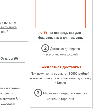
му цены не
т быть ниже
 нас?
0 %
- за перевод, как для
физ. лиц, так и для юр. лиц.
2
Доставка до Кирова
- всего несколько дней
Отзывы (0)
Бесплатная доставка !
При покупке на сумму
от 60000 рублей
,
магазин полностью оплачивает доставку
в Киров.
ользователей
3
ое кресло
Мировые стандарты качества
нструкция U-
мебели и гарантия.
поддержку