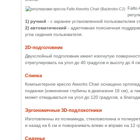
Falto
регул
1) ручной
- с заранее установленной пользователем с
2) автоматический
- адаптивная поясничная поддержк
угла сидения пользователя.
2D-подголовник
Двухслойный подголовник имеет изогнутую поверхност
отрегулировать на угол до 40 градусов и высоту до 4 
Спинка
Компьютерное кресло Aiworks Chair оснащено ортопед
подкачки (изменение глубины в диапазоне 16 см), а т
может откидываться на угол до 120 градусов, а благода
Эргономичные 3D-подлокотники
Изготовленны из полиамида, стекловолокна и полиуре
и назад на 6 см и поворачивать влево и вправо на 12 г
Сиденье