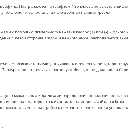
рофиль. Настраивается газ-лифтом 4-го класса по высоте в диапаз
ь управления и вся остальная электронная начинка кресла.
ами с помощью длительного нажатия кнопок (+) или (-) и одного 
денье с левой стороны. Рядом и немного ниже, располагается акк
ечивает исключительную устойчивость и долговечность, гарантиру
и. Полиуретановые ролики гарантируют бесшумное движение и бер
снащено микрочипом и датчиками определения положения пользова
иложение на смартфоне, скачать которое можно с сайта backrobo
е произвести нужные настройки с помощью кнопок панели управлен