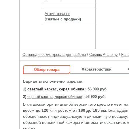
Архив товаров
(снятые с продажи)
Ортопедические кресла для работы
/
Cosmic Anatomy
/
Falt
Характеристики
Обзор товара
Варианты исполнения изделия:
1)
светлый каркас, серая обивка
:
56 900 руб.
2)
черный каркас, черная обивка»
:
56 900 руб.
В китайской оригинальной версии, это кресло имеет н
весом до
120 кг
и ростом
от 160 до 185 см
. Благодаря
обеспечивает индивидуальную и динамичную посадку, 
образной поясничной камеры и автоматическая систе
спины.