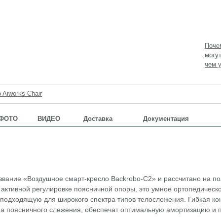
Поче
могу
чем у
o Aiworks Chair
ФОТО
ВИДЕО
Доставка
Документация
азвание «Воздушное смарт-кресло Backrobo-C2» и рассчитано на п
 активной регулировке поясничной опоры, это умное ортопедическ
подходящую для широкого спектра типов телосложения. Гибкая ко
ма поясничного слежения, обеспечат оптимальную амортизацию и 