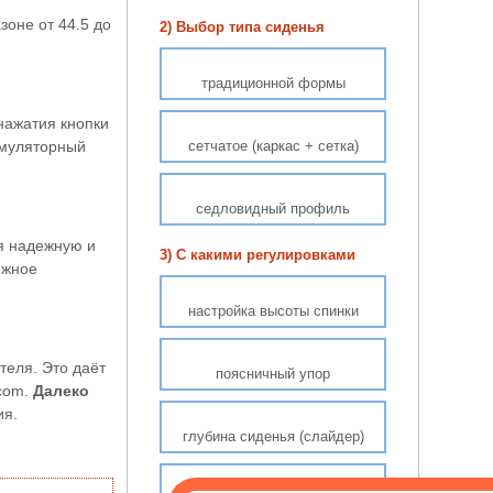
оне от 44.5 до
2) Выбор типа сиденья
традиционной формы
нажатия кнопки
умуляторный
сетчатое (каркас + сетка)
седловидный профиль
я надежную и
3) С какими регулировками
ежное
настройка высоты спинки
теля. Это даёт
поясничный упор
.com.
Далеко
ия.
глубина сиденья (слайдер)