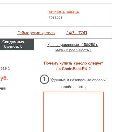
КОРЗИНА ЗАКАЗА
товаров :
Геймерские кресла
24/7 - ТОП
Скидочных
Кресла усиленные - 150/250 кг,
баллов:
0
мифы и реальность »
Почему купить кресло следует
-919-1
на Chair-Best.RU ?
уб.
1
Удобные и безопасные способы
онлайн-оплаты.
ичии