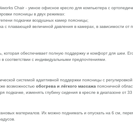
 Aiworks Chair - умное офисное кресло для компьютера с ортопедич
ировки поясницы в двух режимах:
тепени подкачки воздушных камер поясницы;
а с плавающей величиной давления в камерах, в зависимости от 
ь, которая обеспечивает полную поддержку и комфорт для шеи. Ег
см в соответствии с индивидуальными предпочтениями.
ической системой адаптивной поддержки поясницы с регулировкой
акже возможностью
обогрева и лёгкого массажа
поясничной облас
ря подкачке, изменять глубину сидения в кресле в диапазоне от 33 
тановых материалов. Их можно поднимать и опускать на 6 см, пер
радусов.