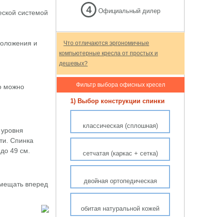
4
Официальный дилер
еской системой
положения и
Что отличаются эргономичные
компьютерные кресла от простых и
дешевых?
Фильтр выбора офисных кресел
о можно
1) Выбор конструкции спинки
классическая (сплошная)
 уровня
ти. Спинка
до 49 см.
сетчатая (каркас + сетка)
двойная ортопедическая
емещать вперед
обитая натуральной кожей