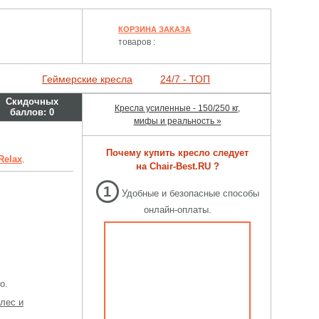
КОРЗИНА ЗАКАЗА
товаров :
Геймерские кресла
24/7 - ТОП
Скидочных
Кресла усиленные - 150/250 кг,
баллов:
0
мифы и реальность »
Почему купить кресло следует
Relax
.
на Chair-Best.RU ?
1
Удобные и безопасные способы
онлайн-оплаты.
о.
лес и