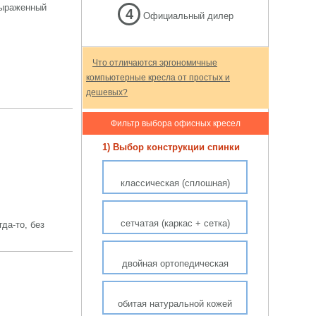
выраженный
4
Официальный дилер
Что отличаются эргономичные
компьютерные кресла от простых и
дешевых?
Фильтр выбора офисных кресел
1) Выбор конструкции спинки
классическая (сплошная)
сетчатая (каркас + сетка)
гда-то, без
двойная ортопедическая
обитая натуральной кожей